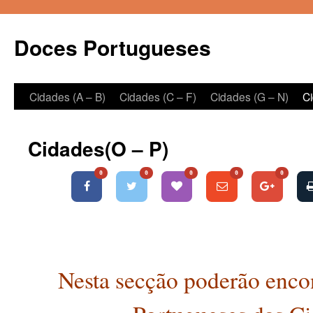
Doces Portugueses
Cidades (A – B)
Cidades (C – F)
Cidades (G – N)
C
Skip
to
Cidades(O – P)
content
0
0
0
0
0
Nesta secção poderão enco