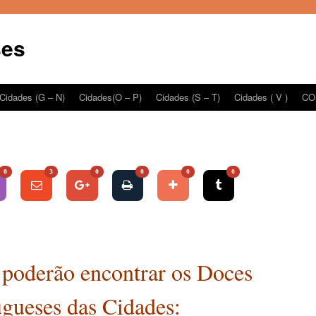
ses
Cidades (G – N)
Cidades(O – P)
Cidades (S – T)
Cidades ( V )
CO
0
3
0
0
0
0
 poderão encontrar os Doces
gueses das Cidades: