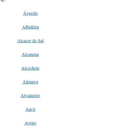
Águeda
Albufeira
Alcacer do Sal
Alcanena
Alcochete
Alpiarça
Alvaiázere
Ançã
Aveiro